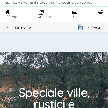
giorno, visivamente suddivisa tra cucina con zona
pranzo e un accogliente salottino. La zona notte è così
composta:1 camera matrimoniale1 camera con 2 letti1
120 mq
5
1
4000 m
camera singolabagno con cabina doccia. L’ambiente è
molto funzionale, pratico da utilizzare e facile da. . .
CONTATTA
DETTAGLI
Speciale ville,
rustici e