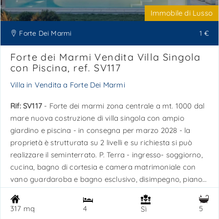
Immobile di Lusso
Forte Dei Marmi
1 €
Forte dei Marmi Vendita Villa Singola
con Piscina, ref. SV117
Villa in Vendita a Forte Dei Marmi
Rif: SV117
- Forte dei marmi zona centrale a mt. 1000 dal
mare nuova costruzione di villa singola con ampio
giardino e piscina - in consegna per marzo 2028 - la
proprietà è strutturata su 2 livelli e su richiesta si può
realizzare il seminterrato. P. Terra - ingresso- soggiorno,
cucina, bagno di cortesia e camera matrimoniale con
vano guardaroba e bagno esclusivo, disimpegno, piano
primo: 1 master bedroom corredata da 2 stanze armadi
e due bagni esclusivi, 2 camere ciascuna con vano
317 mq
4
5
Sì
guardaroba e bagno esclusivo e balconi. e’ possibile