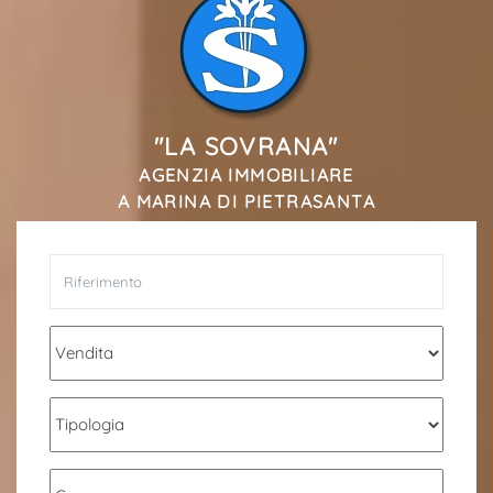
*Il tuo telefono
*Il tuo nome
"LA SOVRANA"
AGENZIA IMMOBILIARE
A MARINA DI PIETRASANTA
Ho letto, compreso e accettato i
termini e condizioni
.
Ricevi immobili simili a questo da Agenzia Immobiliare
La Sovrana.
*Controllo Antispam: qual è il numero fra 8 e 10?
INVIA