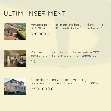
ULTIMI INSERIMENTI
Vendita proprietà in antico borgo nel chianti, ref.
Sv3691. A circa 30 minuti da firenze, in località
cintoia greve in chianti , inserito in un borgo
320.000 €
medievale immerso nella natura, proponiamo in
ven. . .
Pietrasanta vicinanza, affitto per estate 2027
porzione di villetta, situata in un contesto
tranquillo e comodo sia per il centro che per i
1 €
servizi. L’immobile è dotato di una porzione di
giardino privato con posto auto, elemento che
confe. . .
Forte dei marmi vendita di villa singola di
prossima realizzazione, ubicata a mt. 800 dal
mare con esposizione a sud/ovest, in zona
2.600.000 €
elegante e prossima ai servizi. Strutturata su 2
livelli, la superficie di mq. 220 è così composta:p.
Terra - ingre. . .