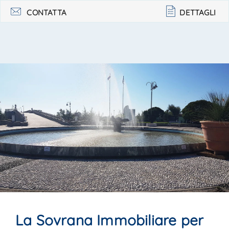
strutturare il piano primo con 4. . .
CONTATTA
DETTAGLI
La Sovrana Immobiliare per