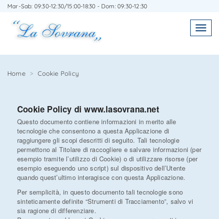
Mar-Sab: 09:30-12:30/15:00-18:30 - Dom: 09:30-12:30
SCRIVICI SENZA IMPEGNO
Toggl
Toggle
navigatio
navig
Home
Cookie Policy
Agenzia Immobiliare La Sovrana
Cookie Policy di www.lasovrana.net
Questo documento contiene informazioni in merito alle
0584 22988
tecnologie che consentono a questa Applicazione di
raggiungere gli scopi descritti di seguito. Tali tecnologie
permettono al Titolare di raccogliere e salvare informazioni (per
esempio tramite l’utilizzo di Cookie) o di utilizzare risorse (per
esempio eseguendo uno script) sul dispositivo dell’Utente
quando quest’ultimo interagisce con questa Applicazione.
*Il tuo indirizzo Email
Per semplicità, in questo documento tali tecnologie sono
sinteticamente definite “Strumenti di Tracciamento”, salvo vi
sia ragione di differenziare.