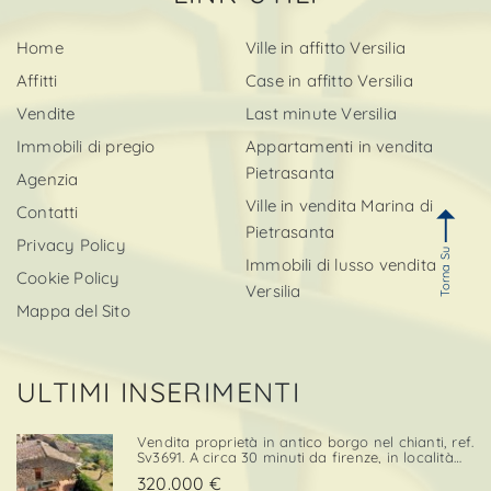
Home
Ville in affitto Versilia
Affitti
Case in affitto Versilia
Vendite
Last minute Versilia
Immobili di pregio
Appartamenti in vendita
Pietrasanta
Agenzia
Ville in vendita Marina di
Contatti
Pietrasanta
Privacy Policy
Torna Su
Immobili di lusso vendita
Cookie Policy
Versilia
Mappa del Sito
ULTIMI INSERIMENTI
Vendita proprietà in antico borgo nel chianti, ref.
Sv3691. A circa 30 minuti da firenze, in località
cintoia greve in chianti , inserito in un borgo
320.000 €
medievale immerso nella natura, proponiamo in