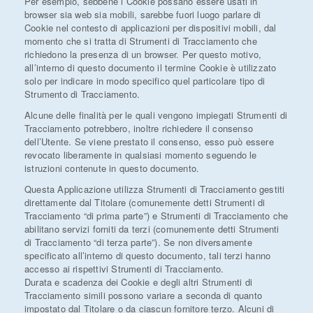
Per esempio, sebbene i Cookie possano essere usati in
browser sia web sia mobili, sarebbe fuori luogo parlare di
*Il tuo telefono
Cookie nel contesto di applicazioni per dispositivi mobili, dal
momento che si tratta di Strumenti di Tracciamento che
richiedono la presenza di un browser. Per questo motivo,
all’interno di questo documento il termine Cookie è utilizzato
solo per indicare in modo specifico quel particolare tipo di
*Il tuo nome
Strumento di Tracciamento.
Alcune delle finalità per le quali vengono impiegati Strumenti di
Tracciamento potrebbero, inoltre richiedere il consenso
dell’Utente. Se viene prestato il consenso, esso può essere
revocato liberamente in qualsiasi momento seguendo le
Ho letto, compreso e accettato i
termini e condizioni
.
istruzioni contenute in questo documento.
Ricevi immobili simili a questo da Agenzia Immobiliare
Questa Applicazione utilizza Strumenti di Tracciamento gestiti
La Sovrana.
direttamente dal Titolare (comunemente detti Strumenti di
Tracciamento “di prima parte”) e Strumenti di Tracciamento che
*Controllo Antispam: qual è il numero fra 5 e 7?
abilitano servizi forniti da terzi (comunemente detti Strumenti
di Tracciamento “di terza parte”). Se non diversamente
specificato all’interno di questo documento, tali terzi hanno
accesso ai rispettivi Strumenti di Tracciamento.
Durata e scadenza dei Cookie e degli altri Strumenti di
INVIA
Tracciamento simili possono variare a seconda di quanto
impostato dal Titolare o da ciascun fornitore terzo. Alcuni di