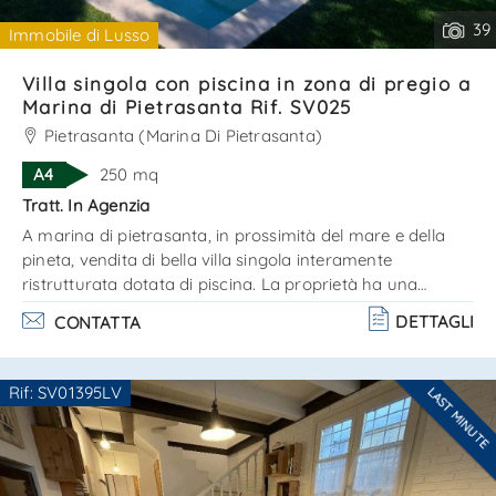
39
Immobile di Lusso
Villa singola con piscina in zona di pregio a
Marina di Pietrasanta Rif. SV025
Pietrasanta (Marina Di Pietrasanta)
A4
250 mq
Tratt. In Agenzia
A marina di pietrasanta, in prossimità del mare e della
pineta, vendita di bella villa singola interamente
ristrutturata dotata di piscina. La proprietà ha una
superficie di mq. 250 ed è stata ristrutturata utilizzando
DETTAGLI
CONTATTA
materiali di alta qualità che ottimizzano l'efficienza
energetica; è corredata di vano esterno adibito a
ripostiglio-lavanderia e bagno con doccia. La villa è
Rif: SV01395LV
LAST MINUTE
circondata dal giardino e da alte siepi per una totale
Ti interessa?
privacy. Internamente è strutturata su 2 livelli ed è cos. . .
Contatta
--------------------
Vedi tutti i dettagli