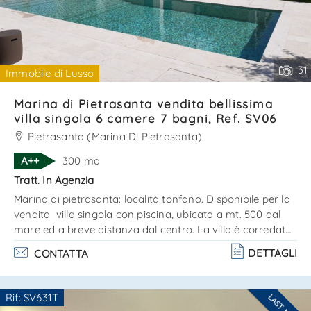
31
Immobile di Lusso
Marina di Pietrasanta vendita bellissima
villa singola 6 camere 7 bagni, Ref. SV06
Pietrasanta (Marina Di Pietrasanta)
A++
300 mq
Tratt. In Agenzia
Marina di pietrasanta: località tonfano. Disponibile per la
vendita villa singola con piscina, ubicata a mt. 500 dal
mare ed a breve distanza dal centro. La villa è corredata
da ampio giardino,vari posti auto,dependance grande
DETTAGLI
CONTATTA
portico prospiciente la piscina. La proprietà è così
strutturata:piano terra: salone doppio con area
pranzo,cucina abitabile affacciata sul portico e sulla
Rif: SV631T
veranda, dispensa, camera matrimoniale con bagno