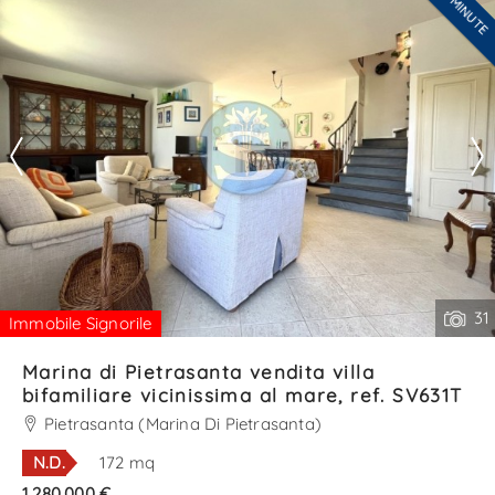
LAST MINUTE
Ti interessa?
esclusivo servizio di cortesia. p. . .
Contatta
--------------------
Vedi tutti i dettagli
31
Immobile Signorile
Marina di Pietrasanta vendita villa
bifamiliare vicinissima al mare, ref. SV631T
Pietrasanta (Marina Di Pietrasanta)
N.D.
172 mq
1.280.000 €