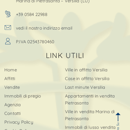
Marina di Pietrasanta – Versilia (LU)
+39 0584 22988
vedi il nostro indirizzo email
P.IVA 02543780460
LINK UTILI
Home
Ville in affitto Versilia
Affitti
Case in affitto Versilia
Vendite
Last minute Versilia
Immobili di pregio
Appartamenti in vendita
Pietrasanta
Agenzia
Ville in vendita Marina di
Contatti
Pietrasanta
Privacy Policy
Torna Su
Immobili di lusso vendita