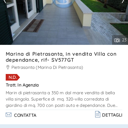
23
Marina di Pietrasanta, in vendita Villa con
dependance, rif- SV577GT
Pietrasanta (Marina Di Pietrasanta)
N.D.
Tratt. In Agenzia
Marin di pietrasanta a 350 m dal mare vendita di bella
villa singola. Superfice di mq. 320-villa corredata di
giardino di mq. 700 con posti auto e dependance. Due
piani così composti:p. T. Ampio soggiorno con accesso
DETTAGLI
CONTATTA
sulla verandacucina/sala pranzo2 camere2 bagni; piano
primo con travi a vista:2 camere1 bagnoambiente di uso