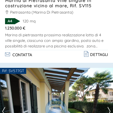
Marina di Pietrasanta Ville singole in
costruzione vicino al mare, Rif. SV115
Pietrasanta (Marina Di Pietrasanta)
A4
120 mq
1.230.000 €
Marina di pietrasanta prossima realizzazione lotto di 4
ville singole, ciascuna con ampio giardino, posto auto e
possibilità di realizzare una piscina esclusiva. zona
centrale a mt. 800 dal mare nuova costruzione,
DETTAGLI
CONTATTA
possibilità di scegliere le finiture e gli allestimenti. Le
proprietà sono strutturate su 2 livelli come segue: p.
Terra - ingresso- soggiorno, cucina, bagno e camera
Rif: SV577GT
matrimoniale disimpegno, piano primo: 2 camere , 1
Ti interessa?
bagno e balcon. . .
Contatta
--------------------
Vedi tutti i dettagli