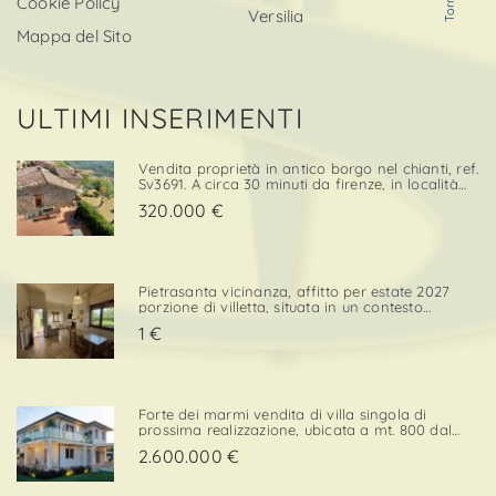
Cookie Policy
Versilia
Mappa del Sito
ULTIMI INSERIMENTI
Vendita proprietà in antico borgo nel chianti, ref.
Sv3691. A circa 30 minuti da firenze, in località
cintoia greve in chianti , inserito in un borgo
320.000 €
medievale immerso nella natura, proponiamo in
ven. . .
Pietrasanta vicinanza, affitto per estate 2027
porzione di villetta, situata in un contesto
tranquillo e comodo sia per il centro che per i
1 €
servizi. L’immobile è dotato di una porzione di
giardino privato con posto auto, elemento che
confe. . .
Forte dei marmi vendita di villa singola di
prossima realizzazione, ubicata a mt. 800 dal
mare con esposizione a sud/ovest, in zona
2.600.000 €
elegante e prossima ai servizi. Strutturata su 2
livelli, la superficie di mq. 220 è così composta:p.
Terra - ingre. . .