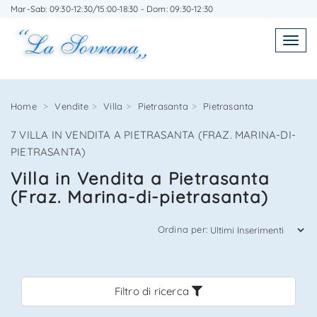
Mar-Sab: 09:30-12:30/15:00-18:30 - Dom: 09:30-12:30
SCRIVICI SENZA IMPEGNO
Toggl
Toggle
navigatio
navig
Home
Vendite
Villa
Pietrasanta
Pietrasanta
7 VILLA IN VENDITA A PIETRASANTA (FRAZ. MARINA-DI-
Agenzia Immobiliare La Sovrana
PIETRASANTA)
Villa in Vendita a Pietrasanta
0584 22988
(Fraz. Marina-di-pietrasanta)
Ordina per:
*Il tuo indirizzo Email
Filtro di ricerca