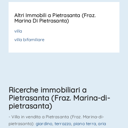
libero , molto grande e luminoso con accesso sulla
terrazza. Possibile divisione in due unità indipendentela
Altri Immobili a Pietrasanta (Fraz.
dependance con soggiorno + angolo cottura2 camereba.
Marina Di Pietrasanta)
. .
villa
villa bifamiliare
Ricerche immobiliari a
Pietrasanta (Fraz. Marina-di-
pietrasanta)
- Villa in vendita a Pietrasanta (Fraz. Marina-di-
pietrasanta):
giardino
,
terrazzo
,
piano terra
,
aria