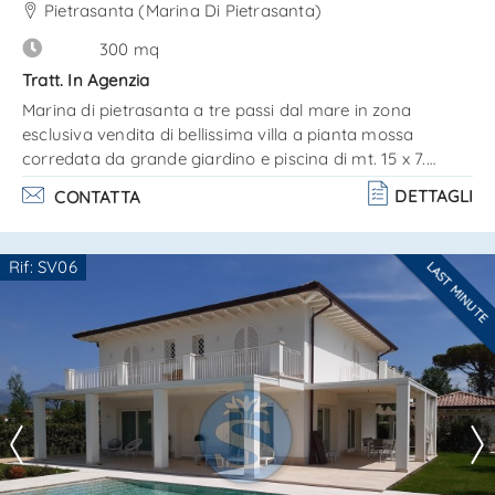
Rif. SV0852GT
Pietrasanta (Marina Di Pietrasanta)
300 mq
Tratt. In Agenzia
Marina di pietrasanta a tre passi dal mare in zona
esclusiva vendita di bellissima villa a pianta mossa
corredata da grande giardino e piscina di mt. 15 x 7.
L'ampio giardino di mq. 2800 circonda la casa ed offre
DETTAGLI
CONTATTA
spazi attrezzati per vivere all'aperto anche a bordo
piscina grazie ad un bellissimo patio con cucina
attrezzata. La villa internamente è strutturata su 2 livelli
Rif: SV06
LAST MINUTE
come segue:ingresso al piano mezzano con grande
Ti interessa?
soggiorno, cucina con terrazza con accesso al giardino
Contatta
--------------------
retrostant. . .
Vedi tutti i dettagli