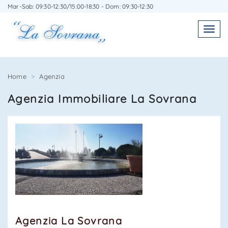
Mar-Sab: 09:30-12:30/15:00-18:30 - Dom: 09:30-12:30
SCRIVICI SENZA IMPEGNO
Toggl
Toggle
navigatio
navig
Home
Agenzia
Agenzia Immobiliare La Sovrana
Agenzia Immobiliare La Sovrana
0584 22988
*Il tuo indirizzo Email
Agenzia La Sovrana