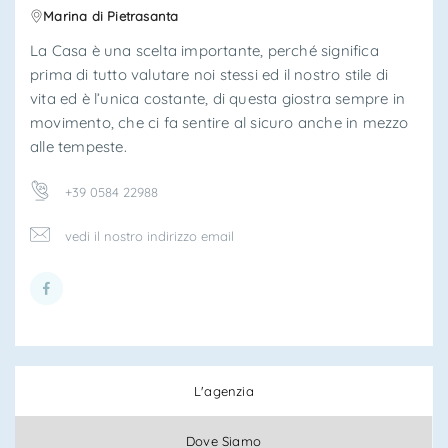
Marina di Pietrasanta
*Il tuo telefono
La Casa è una scelta importante, perché significa
prima di tutto valutare noi stessi ed il nostro stile di
vita ed è l’unica costante, di questa giostra sempre in
movimento, che ci fa sentire al sicuro anche in mezzo
*Il tuo nome
alle tempeste.
+39 0584 22988
Ho letto, compreso e accettato i
termini e condizioni
.
vedi il nostro indirizzo email
Ricevi immobili simili a questo da Agenzia Immobiliare
La Sovrana.
*Controllo Antispam: qual è il numero fra 7 e 9?
L'agenzia
INVIA
Dove Siamo