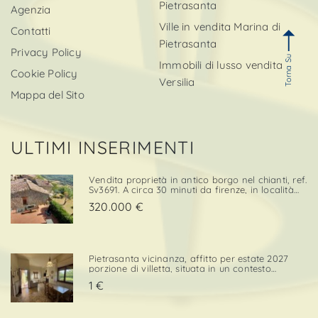
Pietrasanta
Agenzia
Ville in vendita Marina di
Contatti
Pietrasanta
Privacy Policy
Torna Su
Immobili di lusso vendita
Cookie Policy
Versilia
Mappa del Sito
ULTIMI INSERIMENTI
Vendita proprietà in antico borgo nel chianti, ref.
Sv3691. A circa 30 minuti da firenze, in località
cintoia greve in chianti , inserito in un borgo
320.000 €
medievale immerso nella natura, proponiamo in
ven. . .
Pietrasanta vicinanza, affitto per estate 2027
porzione di villetta, situata in un contesto
tranquillo e comodo sia per il centro che per i
1 €
servizi. L’immobile è dotato di una porzione di
giardino privato con posto auto, elemento che
confe. . .