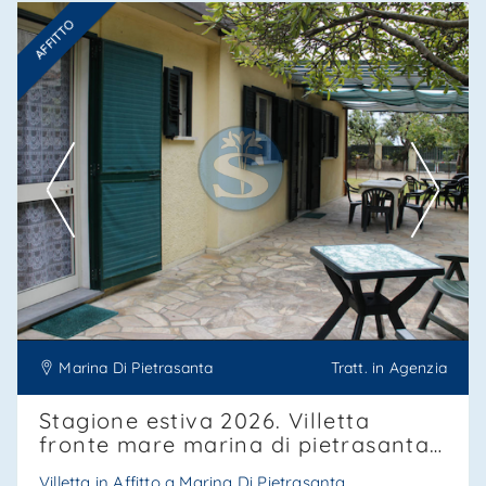
AFFITTO
Ti interessa?
Contatta
--------------------
Vedi tutti i dettagli
Marina Di Pietrasanta
Tratt. in Agenzia
Stagione estiva 2026. Villetta
fronte mare marina di pietrasanta,
forte dei marmi vicinanza sa15
Villetta in Affitto a Marina Di Pietrasanta