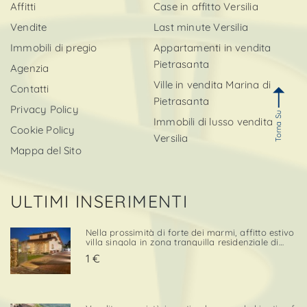
Affitti
Case in affitto Versilia
Vendite
Last minute Versilia
Immobili di pregio
Appartamenti in vendita
Pietrasanta
Agenzia
Ville in vendita Marina di
Contatti
Pietrasanta
Privacy Policy
Torna Su
Immobili di lusso vendita
Cookie Policy
Versilia
Mappa del Sito
ULTIMI INSERIMENTI
Nella prossimità di forte dei marmi, affitto estivo
villa singola in zona tranquilla residenziale di
campagna. Stutturata su 2 livelli principali, oltre
1 €
a taverna, è così composta: p. T - veranda
d'ingresso, ampio salone - pranzo, cucinotto a
vis. . .