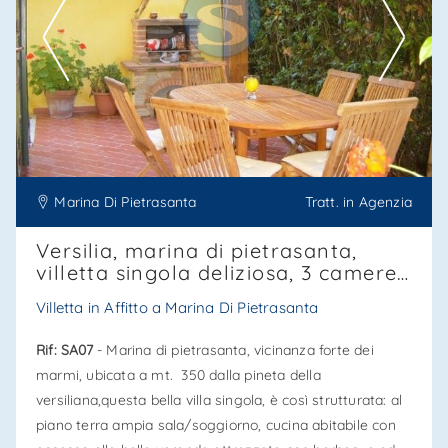
Contatta
--------------------
Vedi tutti i dettagli
Marina Di Pietrasanta
Tratt. in Agenzia
Versilia, marina di pietrasanta,
villetta singola deliziosa, 3 camere.
Affitto in estate 2026. Sa07
Villetta in Affitto a Marina Di Pietrasanta
Rif: SA07
- Marina di pietrasanta, vicinanza forte dei
marmi, ubicata a mt. 350 dalla pineta della
versiliana,questa bella villa singola, è così strutturata: al
piano terra ampia sala/soggiorno, cucina abitabile con