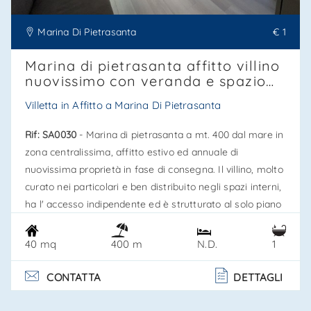
Marina Di Pietrasanta
€ 1
Marina di pietrasanta affitto villino
nuovissimo con veranda e spazio
esterno, affitto settembre 2026,
Villetta in Affitto a Marina Di Pietrasanta
estivo 2027. Rif. Sa0030
Rif: SA0030
- Marina di pietrasanta a mt. 400 dal mare in
zona centralissima, affitto estivo ed annuale di
nuovissima proprietà in fase di consegna. Il villino, molto
curato nei particolari e ben distribuito negli spazi interni,
ha l' accesso indipendente ed è strutturato al solo piano
terreno, con veranda di ingresso e resede eslusivo con
zona relax. L'interno è composto da soggiorno con
40 mq
N.D.
1
400 m
divano letto, zona pranzo, angolo cottura, bagno con
doccia e camera matrimoniale. La resede esclusiva è
CONTATTA
DETTAGLI
equipaggiata. . .