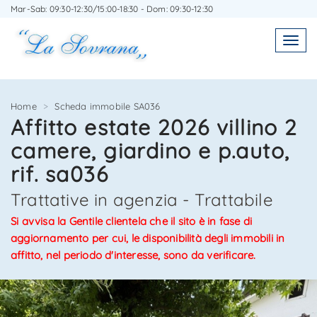
Mar-Sab: 09:30-12:30/15:00-18:30 - Dom: 09:30-12:30
SCRIVICI SENZA IMPEGNO
SEGNALA L'IMMOBILE AD UN AMICO
Toggl
Toggle
navigatio
navig
Home
Scheda immobile SA036
Affitto estate 2026 villino 2
camere, giardino e p.auto,
Agenzia Immobiliare La Sovrana
Agenzia Immobiliare La Sovrana
rif. sa036
0584 22988
058422988
Trattative in agenzia - Trattabile
Si avvisa la Gentile clientela che il sito è in fase di
aggiornamento per cui, le disponibilità degli immobili in
affitto, nel periodo d'interesse, sono da verificare.
*Il tuo indirizzo Email
*Il tuo nome
10/11
11/11
3/11
4/11
5/11
6/11
7/11
8/11
9/11