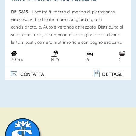
Rif: SA15
- Località fiumetto di marina di pietrasanta.
Grazioso villino fronte mare con giardino, aria
condizionata, p. Auto e veranda attrezzata. Distribuita al
solo piano terra, si compone di zona giorno con divano
letto 2 posti, camera matrimoniale con bagno esclusivo
dotato di vasca, disimpegno, bagnetto con doccia e
camera con 2 letti. Molto accogliente e pratica.
70 mq
6
2
N.D.
Dotazioni: forno, frigo/ freezer, lavastoviglie, lavatrice,
aria condizionata, pozzetta, tv , cassaforte e p. Auto.
CONTATTA
DETTAGLI
Classe energ. . .