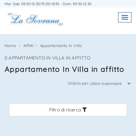
Mar-Sab: 09:30-12:30/15:00-18:30 - Dom: 09:30-12:30
SCRIVICI SENZA IMPEGNO
Toggl
Toggle
navigatio
navig
Home
Affitti
Appartamento In Villa
0 APPARTAMENTO IN VILLA IN AFFITTO
Agenzia Immobiliare La Sovrana
Appartamento In Villa in affitto
0584 22988
Ordina per:
Filtro di ricerca
*Il tuo indirizzo Email