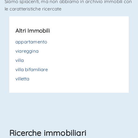
Siamo spiacenti, ma non abbiamo in archivio immobili con
le caratteristiche ricercate
*Il tuo telefono
Altri Immobili
*Il tuo nome
appartamento
viareggina
villa
Ho letto, compreso e accettato i
termini e condizioni
.
villa bifamiliare
villetta
Ricevi immobili simili a questo da Agenzia Immobiliare
La Sovrana.
*Controllo Antispam: qual è il numero fra 0 e 2?
INVIA
Ricerche immobiliari