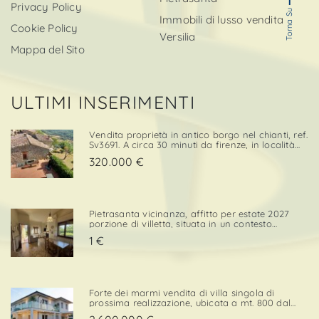
Privacy Policy
Torna Su
Immobili di lusso vendita
Cookie Policy
Versilia
Mappa del Sito
ULTIMI INSERIMENTI
Vendita proprietà in antico borgo nel chianti, ref.
Sv3691. A circa 30 minuti da firenze, in località
cintoia greve in chianti , inserito in un borgo
320.000 €
medievale immerso nella natura, proponiamo in
ven. . .
Pietrasanta vicinanza, affitto per estate 2027
porzione di villetta, situata in un contesto
tranquillo e comodo sia per il centro che per i
1 €
servizi. L’immobile è dotato di una porzione di
giardino privato con posto auto, elemento che
confe. . .
Forte dei marmi vendita di villa singola di
prossima realizzazione, ubicata a mt. 800 dal
mare con esposizione a sud/ovest, in zona