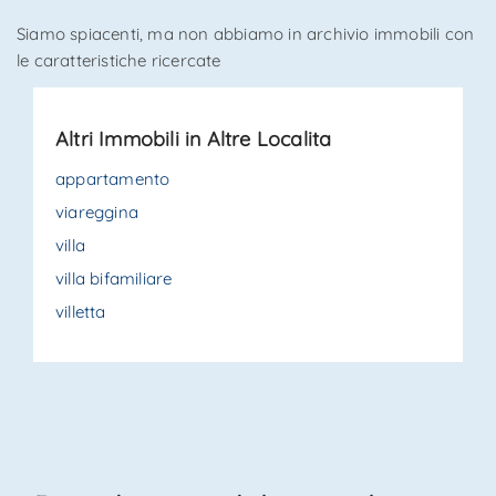
Siamo spiacenti, ma non abbiamo in archivio immobili con
*Il tuo telefono
le caratteristiche ricercate
Altri Immobili in Altre Localita
*Il tuo nome
appartamento
viareggina
villa
Ho letto, compreso e accettato i
termini e condizioni
.
villa bifamiliare
Ricevi immobili simili a questo da Agenzia Immobiliare
villetta
La Sovrana.
*Controllo Antispam: qual è il numero fra 1 e 3?
INVIA