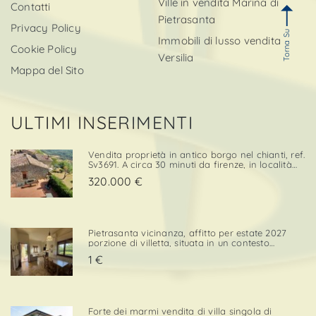
Ville in vendita Marina di
Contatti
Pietrasanta
Privacy Policy
Torna Su
Immobili di lusso vendita
Cookie Policy
Versilia
Mappa del Sito
ULTIMI INSERIMENTI
Vendita proprietà in antico borgo nel chianti, ref.
Sv3691. A circa 30 minuti da firenze, in località
cintoia greve in chianti , inserito in un borgo
320.000 €
medievale immerso nella natura, proponiamo in
ven. . .
Pietrasanta vicinanza, affitto per estate 2027
porzione di villetta, situata in un contesto
tranquillo e comodo sia per il centro che per i
1 €
servizi. L’immobile è dotato di una porzione di
giardino privato con posto auto, elemento che
confe. . .
Forte dei marmi vendita di villa singola di