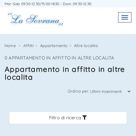
Mar-Sab: 09:30-12:30/15:00-18:30 - Dom: 09:30-12:30
SCRIVICI SENZA IMPEGNO
Toggl
Toggle
navigatio
navig
Home
Affitti
Appartamento
Altre localita
0 APPARTAMENTO IN AFFITTO IN ALTRE LOCALITA
Agenzia Immobiliare La Sovrana
Appartamento in affitto in altre
localita
0584 22988
Ordina per:
Filtro di ricerca
*Il tuo indirizzo Email