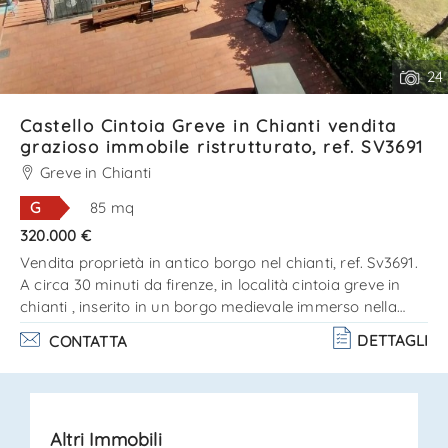
24
Castello Cintoia Greve in Chianti vendita
grazioso immobile ristrutturato, ref. SV3691
Greve in Chianti
G
85 mq
320.000 €
Vendita proprietà in antico borgo nel chianti, ref. Sv3691.
A circa 30 minuti da firenze, in località cintoia greve in
chianti , inserito in un borgo medievale immerso nella
natura, proponiamo in vendita questo delizioso immobile,
DETTAGLI
CONTATTA
libero su tre lati e disposto su due livelli. La
ristrutturazione è stata effettuata nel rispetto dei
particolari architettonici originali della struttura. Il piano
terreno è costituito da un unico grand. . .
Altri Immobili