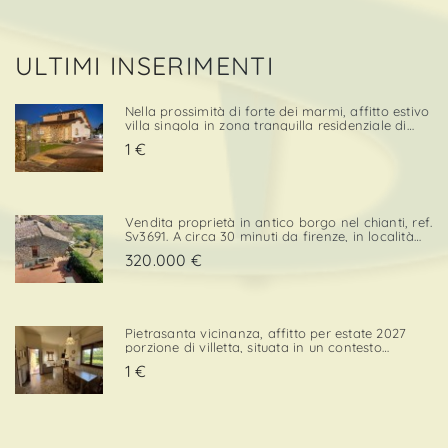
ULTIMI INSERIMENTI
Nella prossimità di forte dei marmi, affitto estivo
villa singola in zona tranquilla residenziale di
campagna. Stutturata su 2 livelli principali, oltre
1 €
a taverna, è così composta: p. T - veranda
d'ingresso, ampio salone - pranzo, cucinotto a
vis. . .
Vendita proprietà in antico borgo nel chianti, ref.
Sv3691. A circa 30 minuti da firenze, in località
cintoia greve in chianti , inserito in un borgo
320.000 €
medievale immerso nella natura, proponiamo in
ven. . .
Pietrasanta vicinanza, affitto per estate 2027
porzione di villetta, situata in un contesto
tranquillo e comodo sia per il centro che per i
1 €
servizi. L’immobile è dotato di una porzione di
giardino privato con posto auto, elemento che
confe. . .