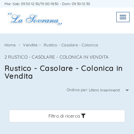
Mar-Sab: 09:30-12:30/15:00-18:30 - Dom: 09:30-12:30
SCRIVICI SENZA IMPEGNO
Toggl
Toggle
navigatio
navig
Home
Vendite
Rustico - Casolare - Colonica
2 RUSTICO - CASOLARE - COLONICA IN VENDITA
Agenzia Immobiliare La Sovrana
Rustico - Casolare - Colonica in
Vendita
0584 22988
Ordina per:
Filtro di ricerca
*Il tuo indirizzo Email